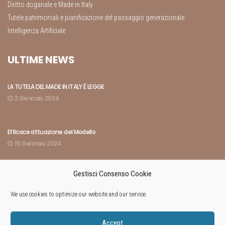
Diritto doganale e Made in Italy
Tutele patrimoniali e pianificazione del passaggio generazionale
Intelligenza Artificiale
ULTIME NEWS
LA TUTELA DEL MADE IN ITALY É LEGGE
2 Gennaio 2024
Efficace attuazione del Modello
15 Gennaio 2024
Gestisci Consenso Cookie
Indici rivelatori dell’amministrazione di fatto
8 Marzo 2024
We use cookies to optimize our website and our service.
Accept