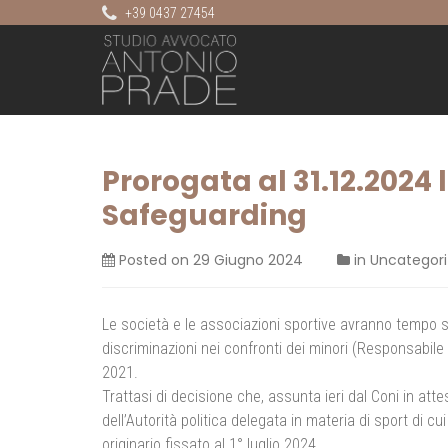
+39 0437 27454
Prorogata al 31.12.2024
Safeguarding
Posted on
29 Giugno 2024
in
Uncategor
Le società e le associazioni sportive avranno tempo s
discriminazioni nei confronti dei minori (Responsabile S
2021.
Trattasi di decisione che, assunta ieri dal Coni in att
dell’Autorità politica delegata in materia di sport di cu
originario fissato al 1° luglio 2024.