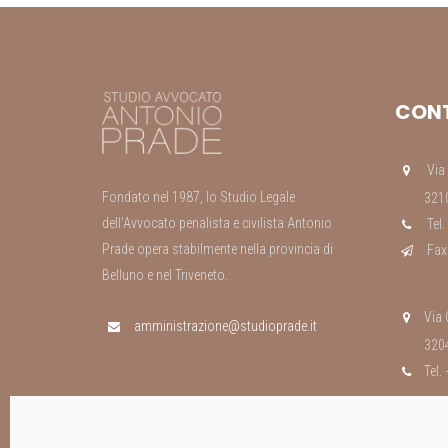
CONT
Via 
Fondato nel 1987, lo Studio Legale
3210
dell’Avvocato penalista e civilista Antonio
Tel.
Prade opera stabilmente nella provincia di
Fax
Belluno e nel Triveneto.
Via 
amministrazione@studioprade.it
3204
Tel.