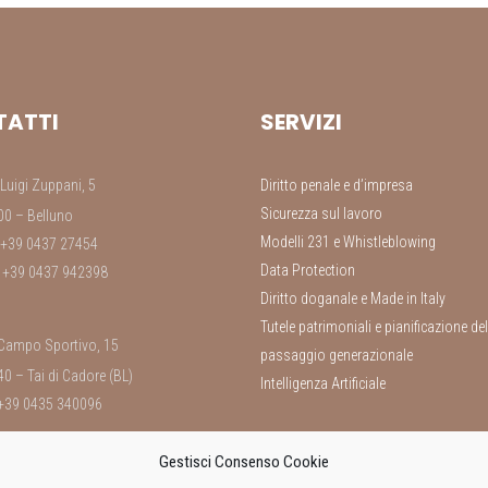
ATTI
SERVIZI
Luigi Zuppani, 5
Diritto penale e d’impresa
Sicurezza sul lavoro
0 – Belluno
Modelli 231 e Whistleblowing
 +39 0437 27454
Data Protection
 +39 0437 942398
Diritto doganale e Made in Italy
Tutele patrimoniali e pianificazione del
Campo Sportivo, 15
passaggio generazionale
0 – Tai di Cadore (BL)
Intelligenza Artificiale
 +39 0435 340096
Gestisci Consenso Cookie