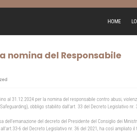
HOME
LO
 la nomina del Responsabile
ized
ino al 31.12.2024 per la nomina del responsabile contro abusi, violen
afeguarding), obbligo stabilito dall’art. 33 del Decreto Legislativo nr. 
esa dell’emanazione del decreto del Presidente del Consiglio dei Ministr
i all’art.33-6 del Decreto Legislativo nr. 36 del 2021, ha così ampliato il