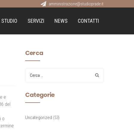
amministrazione@studioprade.it
 STUDIO
SERVIZI
NEWS
CONTATTI
Cerca
Categorie
ze e
36 del
Uncategorized
(53)
i o
 termine