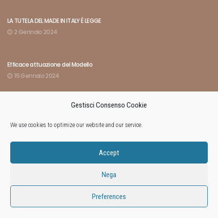
LA TUTELA DEL MADE IN ITALY É LEGGE
2 Gennaio 2024
Efficace attuazione del Modello
15 Gennaio 2024
Gestisci Consenso Cookie
Indici rivelatori dell’amministrazione di fatto
8 Marzo 2024
We use cookies to optimize our website and our service.
Accept
Nega
© 2018
Studio Avvocato Antonio Prade
. All Rights Reserved –
Preferences
P.iva 00777360256 | Made by
Kalea
&
Larin