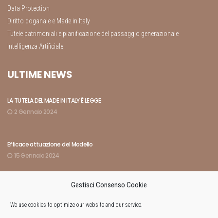
Data Protection
Diritto doganale e Made in Italy
Tutele patrimoniali e pianificazione del passaggio generazionale
Intelligenza Artificiale
ULTIME NEWS
LA TUTELA DEL MADE IN ITALY É LEGGE
2 Gennaio 2024
Efficace attuazione del Modello
15 Gennaio 2024
Gestisci Consenso Cookie
Indici rivelatori dell’amministrazione di fatto
8 Marzo 2024
We use cookies to optimize our website and our service.