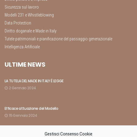
Sicurezza sul lavoro
Modelli 231 e Whistleblowing
Data Protection
Diritto doganale e Made in Italy
Tutele patrimoniali e pianificazione del passaggio generazionale
Intelligenza Artificiale
ULTIME NEWS
LA TUTELA DEL MADE IN ITALY É LEGGE
2 Gennaio 2024
Efficace attuazione del Modello
15 Gennaio 2024
Gestisci Consenso Cookie
Indici rivelatori dell’amministrazione di fatto