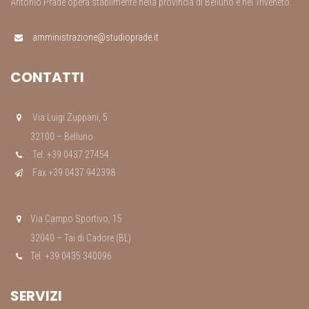
Antonio Prade opera stabilmente nella provincia di Belluno e nel Triveneto.
amministrazione@studioprade.it
CONTATTI
Via Luigi Zuppani, 5
32100 – Belluno
Tel. +39 0437 27454
Fax +39 0437 942398
Via Campo Sportivo, 15
32040 – Tai di Cadore (BL)
Tel. +39 0435 340096
SERVIZI