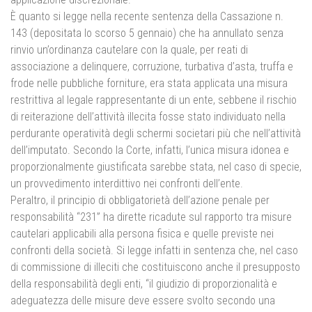
È quanto si legge nella recente sentenza della Cassazione n.
143 (depositata lo scorso 5 gennaio) che ha annullato senza
rinvio un’ordinanza cautelare con la quale, per reati di
associazione a delinquere, corruzione, turbativa d’asta, truffa e
frode nelle pubbliche forniture, era stata applicata una misura
restrittiva al legale rappresentante di un ente, sebbene il rischio
di reiterazione dell’attività illecita fosse stato individuato nella
perdurante operatività degli schermi societari più che nell’attività
dell’imputato. Secondo la Corte, infatti, l’unica misura idonea e
proporzionalmente giustificata sarebbe stata, nel caso di specie,
un provvedimento interdittivo nei confronti dell’ente.
Peraltro, il principio di obbligatorietà dell’azione penale per
responsabilità “231” ha dirette ricadute sul rapporto tra misure
cautelari applicabili alla persona fisica e quelle previste nei
confronti della società. Si legge infatti in sentenza che, nel caso
di commissione di illeciti che costituiscono anche il presupposto
della responsabilità degli enti, “il giudizio di proporzionalità e
adeguatezza delle misure deve essere svolto secondo una