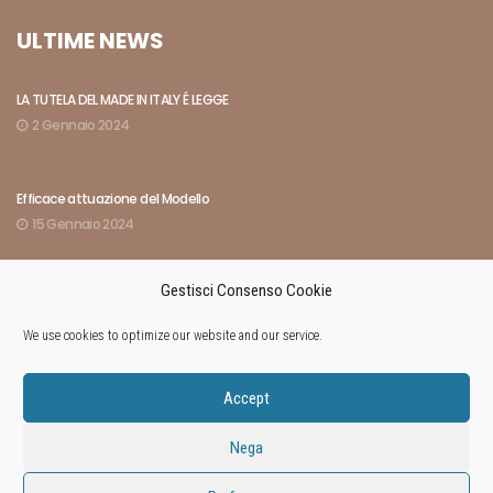
ULTIME NEWS
LA TUTELA DEL MADE IN ITALY É LEGGE
2 Gennaio 2024
Efficace attuazione del Modello
15 Gennaio 2024
Gestisci Consenso Cookie
Indici rivelatori dell’amministrazione di fatto
8 Marzo 2024
We use cookies to optimize our website and our service.
Accept
Nega
© 2018
Studio Avvocato Antonio Prade
. All Rights Reserved –