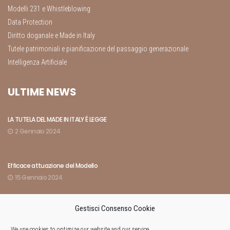
Modelli 231 e Whistleblowing
Data Protection
Diritto doganale e Made in Italy
Tutele patrimoniali e pianificazione del passaggio generazionale
Intelligenza Artificiale
ULTIME NEWS
LA TUTELA DEL MADE IN ITALY É LEGGE
2 Gennaio 2024
Efficace attuazione del Modello
15 Gennaio 2024
Gestisci Consenso Cookie
Indici rivelatori dell’amministrazione di fatto
8 Marzo 2024
We use cookies to optimize our website and our service.